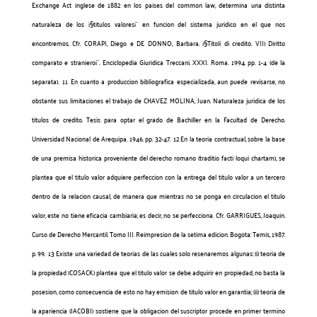
Exchange Act inglese de 1882 en los paises del common law, determina una distinta
naturaleza de los ¡§titulos valores¡¨ en funcion del sistema juridico en el que nos
encontremos. Cfr. CORAPI, Diego e DE DONNO, Barbara. ¡§Titoli di credito. VII) Diritto
comparato e straniero¡¨. Enciclopedia Giuridica Treccani. XXXI. Roma. 1994. pp. 1-4 (de la
separata).
11 En cuanto a produccion bibliografica especializada, aun puede revisarse, no
obstante sus limitaciones el trabajo de CHAVEZ MOLINA, Juan. Naturaleza juridica de los
titulos de credito. Tesis para optar el grado de Bachiller en la Facultad de Derecho.
Universidad Nacional de Arequipa. 1946. pp. 32-47.
12 En la teoria contractual, sobre la base
de una premisa historica proveniente del derecho romano (traditio facti loqui chartam), se
plantea que el titulo valor adquiere perfeccion con la entrega del titulo valor a un tercero
dentro de la relacion causal, de manera que mientras no se ponga en circulacion el titulo
valor, este no tiene eficacia cambiaria; es decir, no se perfecciona. Cfr. GARRIGUES, Joaquin.
Curso de Derecho Mercantil. Tomo III. Reimpresion de la setima edicion. Bogota: Temis, 1987.
p. 99.
13 Existe una variedad de teorias de las cuales solo resenaremos algunas: (i) teoria de
la propiedad (COSACK) plantea que el titulo valor se debe adquirir en propiedad, no basta la
posesion, como consecuencia de esto no hay emision de titulo valor en garantia; (ii) teoria de
la apariencia (JACOBI) sostiene que la obligacion del suscriptor procede en primer termino