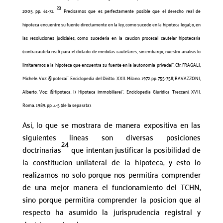
23
2005. pp. 61-72.
Precisamos que es perfectamente posible que el derecho real de
hipoteca encuentre su fuente directamente en la ley, como sucede en la hipoteca legal; o, en
las resoluciones judiciales, como sucederia en la caucion procesal cautelar hipotecaria
(contracautela real) para el dictado de medidas cautelares, sin embargo, nuestro analisis lo
limitaremos a la hipoteca que encuentra su fuente en la ¡autonomia privada¡¨. Cfr. FRAGALI,
Michele. Voz: ¡§Ipoteca¡¨. Enciclopedia del Diritto. XXII. Milano. 1972. pp. 755-758; RAVAZZONI,
Alberto. Voz: ¡§Hipoteca. I) Hipoteca immobiliare¡¨. Enciclopedia Giuridica Treccani. XVII.
Roma. 1989. pp. 4-5 (de la separata).
Asi, lo que se mostrara de manera expositiva en las
siguientes lineas son diversas posiciones
24
doctrinarias
que intentan justificar la posibilidad de
la constitucion unilateral de la hipoteca, y esto lo
realizamos no solo porque nos permitira comprender
de una mejor manera el funcionamiento del TCHN,
sino porque permitira comprender la posicion que al
respecto ha asumido la jurisprudencia registral y