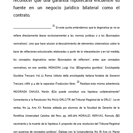
fuente en un negocio juridico bilateral como el
contrato.
21
________________________________
En este punto, entendemos que la dogmatica ya no se
refiere directamente (lease: exclusivamente) a las normas juridicas o a los ¡§conceptos
normativos¡¨, sino que hace alusion al descubrimiento de elementos sistematicos sobre la
base de reflexiones estructurales elaboradas a partir de la interpretacion y en tal medida,
los conceptos dogmaticos serian ¡§conceptos de reflexion¡¨, antes que conceptos
normativos, en ese sentido, MENGONI, Luigi. Voz: ¡§Dogmatica giuridica¡¨. Enciclopedia
Giuridica Treccani. Vol. 12. Roma: Istituto della enciclopedia italiana fondata da Giovanni
22
Treccani, 1989. p. 4 (de la separata) (Traduccion libre).
Realizan esta misma advertencia:
MEJORADA CHAUCA, Martin. ¡§.Se puede constituir una hipoteca unilateralmente?
Comentarios a la Resolucion No. P003-ORLC/TR del Tribunal Registral de la ORLC¡¨. Ius et
veritas. No 24. Ano XII. Revista editada por alumnos de la Facultad de Derecho de la
Pontificia Universidad Catolica del Peru. pp. 298-299; MORALES HERVIAS, Romulo. ¡§El
nacimiento y la muerte de la hipoteca. A proposito de una resolucion del Tribunal Registral
con ausencia de conceptos juridicos¡¨. Dialogo con la Jurisprudencia. No 78. Ano 10. Marzo