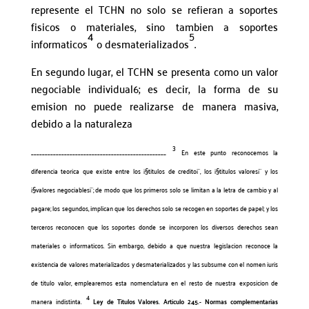
represente el TCHN no solo se refieran a soportes
fisicos o materiales, sino tambien a soportes
4
5
informaticos
o desmaterializados
.
En segundo lugar, el TCHN se presenta como un valor
negociable individual6; es decir, la forma de su
emision no puede realizarse de manera masiva,
debido a la naturaleza
3
_________________________________________________
En este punto reconocemos la
diferencia teorica que existe entre los ¡§titulos de credito¡¨, los ¡§titulos valores¡¨ y los
¡§valores negociables¡¨; de modo que los primeros solo se limitan a la letra de cambio y al
pagare; los segundos, implican que los derechos solo se recogen en soportes de papel; y los
terceros reconocen que los soportes donde se incorporen los diversos derechos sean
materiales o informaticos. Sin embargo, debido a que nuestra legislacion reconoce la
existencia de valores materializados y desmaterializados y las subsume con el nomen iuris
de titulo valor, emplearemos esta nomenclatura en el resto de nuestra exposicion de
4
manera indistinta.
Ley de Titulos Valores. Articulo 245.- Normas complementarias