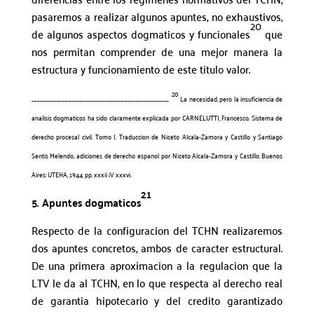
pasaremos a realizar algunos apuntes, no exhaustivos,
20
de algunos aspectos dogmaticos y funcionales
que
nos permitan comprender de una mejor manera la
estructura y funcionamiento de este titulo valor.
20
_________________________________________________
La necesidad, pero la insuficiencia de
analisis dogmaticos ha sido claramente explicada por CARNELUTTI, Francesco. Sistema de
derecho procesal civil. Tomo I. Traduccion de Niceto Alcala-Zamora y Castillo y Santiago
Sentis Melendo, adiciones de derecho espanol por Niceto Alcala-Zamora y Castillo. Buenos
Aires: UTEHA, 1944. pp. xxxii ¡V xxxvi.
21
5. Apuntes dogmaticos
Respecto de la configuracion del TCHN realizaremos
dos apuntes concretos, ambos de caracter estructural.
De una primera aproximacion a la regulacion que la
LTV le da al TCHN, en lo que respecta al derecho real
de garantia hipotecario y del credito garantizado