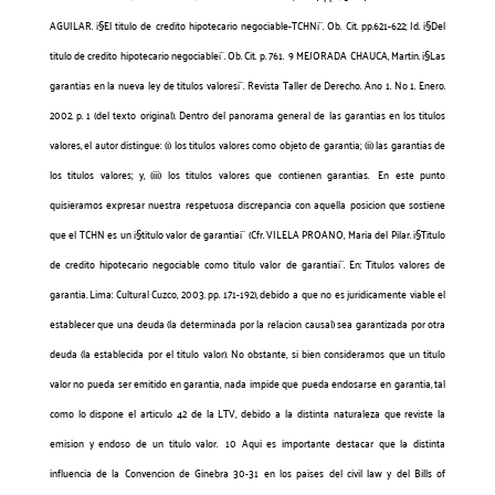
AGUILAR. ¡§El titulo de credito hipotecario negociable-TCHN¡¨. Ob. Cit. pp.621-622; Id. ¡§Del
titulo de credito hipotecario negociable¡¨. Ob. Cit. p. 761.
9 MEJORADA CHAUCA, Martin. ¡§Las
garantias en la nueva ley de titulos valores¡¨. Revista Taller de Derecho. Ano 1. No 1. Enero.
2002. p. 1 (del texto original). Dentro del panorama general de las garantias en los titulos
valores, el autor distingue: (i) los titulos valores como objeto de garantia; (ii) las garantias de
los titulos valores; y, (iii) los titulos valores que contienen garantias.
En este punto
quisieramos expresar nuestra respetuosa discrepancia con aquella posicion que sostiene
que el TCHN es un ¡§titulo valor de garantia¡¨ (Cfr. VILELA PROANO, Maria del Pilar. ¡§Titulo
de credito hipotecario negociable como titulo valor de garantia¡¨. En: Titulos valores de
garantia. Lima: Cultural Cuzco, 2003. pp. 171-192), debido a que no es juridicamente viable el
establecer que una deuda (la determinada por la relacion causal) sea garantizada por otra
deuda (la establecida por el titulo valor). No obstante, si bien consideramos que un titulo
valor no pueda ser emitido en garantia, nada impide que pueda endosarse en garantia, tal
como lo dispone el articulo 42 de la LTV, debido a la distinta naturaleza que reviste la
emision y endoso de un titulo valor.
10 Aqui es importante destacar que la distinta
influencia de la Convencion de Ginebra 30-31 en los paises del civil law y del Bills of