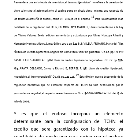
Recuerdese que en la teoria de la emision, el termino ¡§emision¡¨ no refiere a la creacion del
titulo valor, sino al acto mediante el cual se pone en circulacion al mismo, que respecto de
18
los titulos valores ¡§a la orden¡¨, como el TCHN, lo es el endoso.
Para un desarrollo mas
detallado de la regulacion del TCHN, Cfr. MONTOYA MAFREDI, Ulises. Comentarios a la Ley
de Titulos Valores. Sexta edicion aumentada y actualizada por Ulises Montoya Alberti y
Hernando Montoya Alberti. Lima: Grijley, 2001. pp. 841-858; VILELA PROANO, Maria del Pilar.
¡§Titulo de credito hipotecario negociable como titulo valor de garantia¡¨. Ob. Cit. pp. 171-192;
CASTELLARES AGUILLAR. ¡§Del titulo de credito hipotecario negociable¡¨. Ob. Cit. pp. 759-
784; ARATA DELGADO, Carlos y Richard E., TERREL P. ¡§El titulo de credito hipotecario
19
negociable .el incomprendido?¡¨. Ob. cit. pp. 241-246.
Esta division que se desprende de la
regulacion normativa que se establece respecto del TCHN ha sido desarrollada por la
jurisprudencia registral, al respecto vease: Resolucion No 413-2006-SUNARP-TR-L del 13 de
julio de 2006.
Y es que el endoso incorpora un elemento
determinante para la configuracion del TCHN: el
credito que sera garantizado con la hipoteca ya
constituida, de modo que sera recien con el endoso