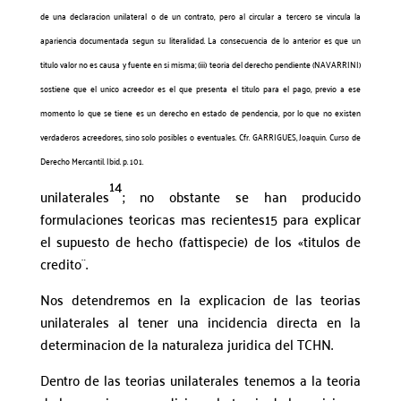
de una declaracion unilateral o de un contrato, pero al circular a tercero se vincula la
apariencia documentada segun su literalidad. La consecuencia de lo anterior es que un
titulo valor no es causa y fuente en si misma; (iii) teoria del derecho pendiente (NAVARRINI)
sostiene que el unico acreedor es el que presenta el titulo para el pago, previo a ese
momento lo que se tiene es un derecho en estado de pendencia, por lo que no existen
verdaderos acreedores, sino solo posibles o eventuales. Cfr. GARRIGUES, Joaquin. Curso de
Derecho Mercantil. Ibid. p. 101.
14
unilaterales
; no obstante se han producido
formulaciones teoricas mas recientes15 para explicar
el supuesto de hecho (fattispecie) de los «titulos de
credito¨.
Nos detendremos en la explicacion de las teorias
unilaterales al tener una incidencia directa en la
determinacion de la naturaleza juridica del TCHN.
Dentro de las teorias unilaterales tenemos a la teoria