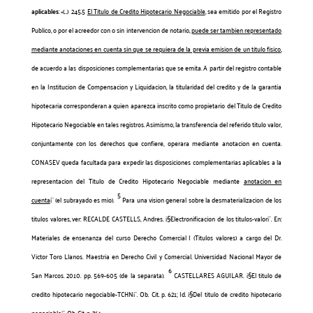
aplicables
: «(…)
245.5
El Titulo de Credito Hipotecario Negociable
, sea emitido por el Registro
Publico, o por el acreedor con o sin intervencion de notario,
puede ser tambien representado
mediante anotaciones en cuenta sin que se requiera de la previa emision de un titulo fisico
,
de acuerdo a las disposiciones complementarias que se emita. A partir del registro contable
en la Institucion de Compensacion y Liquidacion, la titularidad del credito y de la garantia
hipotecaria corresponderan a quien aparezca inscrito como propietario del Titulo de Credito
Hipotecario Negociable en tales registros. Asimismo, la transferencia del referido titulo valor,
conjuntamente con los derechos que confiere, operara mediante anotacion en cuenta.
CONASEV queda facultada para expedir las disposiciones complementarias aplicables a la
representacion del Titulo de Credito Hipotecario Negociable mediante
anotacion en
5
cuenta
¡¨ (el subrayado es mio).
Para una vision general sobre la desmaterializacion de los
titulos valores, ver: RECALDE CASTELLS, Andres. ¡§Electronificacion de los titulos-valor¡¨. En:
Materiales de ensenanza del curso Derecho Comercial I (Titulos valores) a cargo del Dr.
Victor Toro Llanos. Maestria en Derecho Civil y Comercial. Universidad Nacional Mayor de
6
San Marcos. 2010. pp. 569-605 (de la separata).
CASTELLARES AGUILAR. ¡§El titulo de
credito hipotecario negociable-TCHN¡¨. Ob. Cit. p. 621; Id. ¡§Del titulo de credito hipotecario
negociable¡¨. Ob. Cit. p. 761.