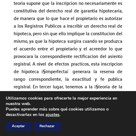
teoria supone que la inscripcion no necesariamente es
constitutiva del derecho real de garantia hipotecaria,
de manera que lo que hace el propietario es autorizar
a los Registros Publicos a inscribir un derecho real de
hipoteca, pero sin que ello implique la constitucion del
mismo, ya que la hipoteca surgira cuando se produzca
el acuerdo entre el propietario y el acreedor lo que
provocara la correspondiente rectificacion del asiento
registral. A nivel de efectos practicos, esta inscripcion
de hipoteca ¡§imperfecta¡¨ generara la reserva de
rango correspondiente, la exactitud y fe publica
registral.
En tercer lugar, tenemos a la ¡§teoria de la
reserva de rango¡¨, que, sobre la base de reconocer
Utilizamos cookies para ofrecerte la mejor experiencia en
que la inscripcion de la hipoteca unilateral no se
nuestra web.
constituye el derecho real hipotecario, postula que el
Puedes aprender más sobre qué cookies utilizamos o
desactivarlas en los
ajustes
.
efecto que se genera de la inscripcion es el conceder
un rango registral de ese derecho de hipoteca que
Aceptar
Rechazar
nacera recien cuando se produzca la aceptacion del