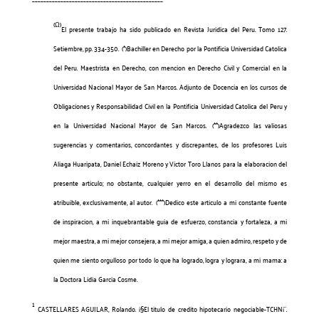
(Ω)
El presente trabajo ha sido publicado en Revista Juridica del Peru. Tomo 127.
Setiembre, pp. 334-350.
(*)Bachiller en Derecho por la Pontificia Universidad Catolica
del Peru. Maestrista en Derecho, con mencion en Derecho Civil y Comercial en la
Universidad Nacional Mayor de San Marcos. Adjunto de Docencia en los cursos de
Obligaciones y Responsabilidad Civil en la Pontificia Universidad Catolica del Peru y
en la Universidad Nacional Mayor de San Marcos.
(**)Agradezco las valiosas
sugerencias y comentarios, concordantes y discrepantes, de los profesores Luis
Aliaga Huaripata, Daniel Echaiz Moreno y Victor Toro Llanos para la elaboracion del
presente articulo; no obstante, cualquier yerro en el desarrollo del mismo es
atribuible, exclusivamente, al autor.
(***)Dedico este articulo a mi constante fuente
de inspiracion, a mi inquebrantable guia de esfuerzo, constancia y fortaleza, a mi
mejor maestra, a mi mejor consejera, a mi mejor amiga, a quien admiro, respeto y de
quien me siento orgulloso por todo lo que ha logrado, logra y lograra, a mi mama: a
la Doctora Lidia Garcia Cosme.
1
CASTELLARES AGUILAR, Rolando. ¡§El titulo de credito hipotecario negociable-TCHN¡¨.