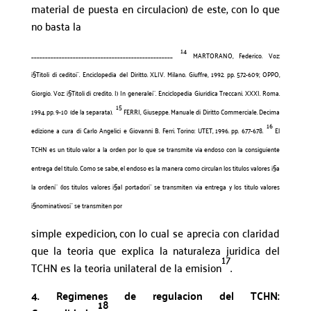
material de puesta en circulacion) de este, con lo que
no basta la
14
___________________________________________________
MARTORANO, Federico. Voz:
¡§Titoli di cedito¡¨. Enciclopedia del Diritto. XLIV. Milano. Giuffre, 1992. pp. 572-609; OPPO,
Giorgio. Voz: ¡§Titoli di credito. I) In generale¡¨. Enciclopedia Giuridica Treccani. XXXI. Roma.
15
1994. pp. 9-10 (de la separata).
FERRI, Giuseppe. Manuale di Diritto Commerciale. Decima
16
edizione a cura di Carlo Angelici e Giovanni B. Ferri. Torino: UTET, 1996. pp. 677-678.
El
TCHN es un titulo valor a la orden por lo que se transmite via endoso con la consiguiente
entrega del titulo. Como se sabe, el endoso es la manera como circulan los titulos valores ¡§a
la orden¡¨ (los titulos valores ¡§al portador¡¨ se transmiten via entrega y los titulo valores
¡§nominativos¡¨ se transmiten por
simple expedicion, con lo cual se aprecia con claridad
que la teoria que explica la naturaleza juridica del
17
TCHN es la teoria unilateral de la emision
.
4. Regimenes de regulacion del TCHN:
18