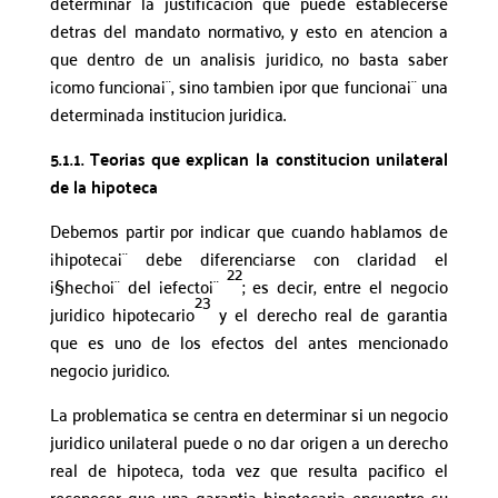
determinar la justificacion que puede establecerse
detras del mandato normativo, y esto en atencion a
que dentro de un analisis juridico, no basta saber
¡como funciona¡¨, sino tambien ¡por que funciona¡¨ una
determinada institucion juridica.
5.1.1. Teorias que explican la constitucion unilateral
de la hipoteca
Debemos partir por indicar que cuando hablamos de
¡hipoteca¡¨ debe diferenciarse con claridad el
22
¡§hecho¡¨ del ¡efecto¡¨
; es decir, entre el negocio
23
juridico hipotecario
y el derecho real de garantia
que es uno de los efectos del antes mencionado
negocio juridico.
La problematica se centra en determinar si un negocio
juridico unilateral puede o no dar origen a un derecho
real de hipoteca, toda vez que resulta pacifico el
reconocer que una garantia hipotecaria encuentre su