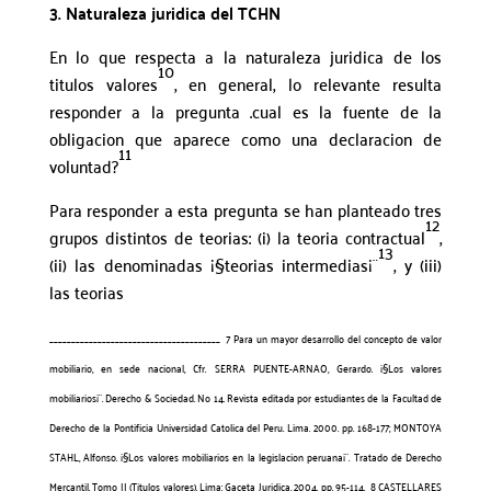
3. Naturaleza juridica del TCHN
En lo que respecta a la naturaleza juridica de los
10
titulos valores
, en general, lo relevante resulta
responder a la pregunta .cual es la fuente de la
obligacion que aparece como una declaracion de
11
voluntad?
Para responder a esta pregunta se han planteado tres
12
grupos distintos de teorias: (i) la teoria contractual
,
13
(ii) las denominadas ¡§teorias intermedias¡¨
, y (iii)
las teorias
_______________________________________
7 Para un mayor desarrollo del concepto de valor
mobiliario, en sede nacional, Cfr. SERRA PUENTE-ARNAO, Gerardo. ¡§Los valores
mobiliarios¡¨. Derecho & Sociedad. No 14. Revista editada por estudiantes de la Facultad de
Derecho de la Pontificia Universidad Catolica del Peru. Lima. 2000. pp. 168-177; MONTOYA
STAHL, Alfonso. ¡§Los valores mobiliarios en la legislacion peruana¡¨. Tratado de Derecho
Mercantil. Tomo II (Titulos valores). Lima: Gaceta Juridica, 2004. pp. 95-114.
8 CASTELLARES