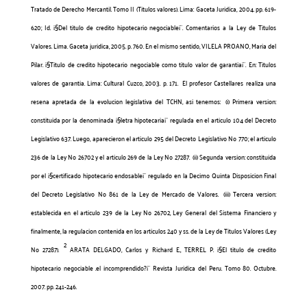
Tratado de Derecho Mercantil. Tomo II (Titulos valores). Lima: Gaceta Juridica, 2004. pp. 619-
620; Id. ¡§Del titulo de credito hipotecario negociable¡¨. Comentarios a la Ley de Titulos
Valores. Lima. Gaceta juridica, 2005. p. 760. En el mismo sentido, VILELA PROANO, Maria del
Pilar. ¡§Titulo de credito hipotecario negociable como titulo valor de garantia¡¨. En: Titulos
valores de garantia. Lima: Cultural Cuzco, 2003. p. 171.
El profesor Castellares realiza una
resena apretada de la evolucion legislativa del TCHN, asi tenemos:
(i) Primera version:
constituida por la denominada ¡§letra hipotecaria¡¨ regulada en el articulo 104 del Decreto
Legislativo 637. Luego, aparecieron el articulo 295 del Decreto Legislativo No 770; el articulo
236 de la Ley No 26702 y el articulo 269 de la Ley No 27287.
(ii) Segunda version: constituida
por el ¡§certificado hipotecario endosable¡¨ regulado en la Decimo Quinta Disposicion Final
del Decreto Legislativo No 861 de la Ley de Mercado de Valores.
(iii) Tercera version:
establecida en el articulo 239 de la Ley No 26702, Ley General del Sistema Financiero y
finalmente, la regulacion contenida en los articulos 240 y ss. de la Ley de Titulos Valores (Ley
2
No 27287).
ARATA DELGADO, Carlos y Richard E., TERREL P. ¡§El titulo de credito
hipotecario negociable .el incomprendido?¡¨ Revista Juridica del Peru. Tomo 80. Octubre.
2007. pp. 241-246.